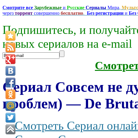
Смотрите все
Зарубежные
и
Русские
Сериалы
Мира
,
Мульт
через
торрент
совершенно
бесплатно
.
Без регистрации
и
Без
Подпишитесь, и получайт
новых сериалов на e-mаil
Смотре
Сериал Совсем не д
проблем) — De Bruta
Смотреть Сериал онлай