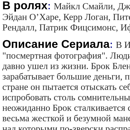
В ролях
:
Майкл Смайли, Дж
Эйдан О’Харе, Керр Логан, Пит
Рендалл, Патрик Фицсимонс, 
Описание Сериала
:
В И
"посмертная фотография". Люди
давно ушел из жизни. Брок Блен
зарабатывает большие деньги, 
стране он пытается отыскать се
испробовать столь сомнительный
неожиданно Брок сталкивается с
весьма жесткой и безумной ман
над которыми по-зверски распра