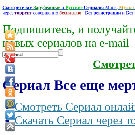
Смотрите все
Зарубежные
и
Русские
Сериалы
Мира
,
Мульт
через
торрент
совершенно
бесплатно
.
Без регистрации
и
Без
Подпишитесь, и получайт
новых сериалов на e-mаil
Смотре
Сериал Все еще мерт
Смотреть Сериал онлай
Скачать Сериал через т