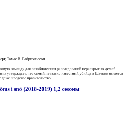
рг, Томас В. Габриэльссон
 новую команду для возобновления расследований нераскрытых дел об
ньяк утверждает, что самый печально известный убийца в Швеции является
т даже шведское правительство.
s i snö (2018-2019) 1,2 сезоны