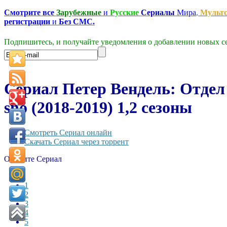
Смотрите все
Зарубежные
и
Русские
Сериалы
Мира
,
Мульт
регистрации
и
Без СМС.
Подпишитесь, и получайте уведомления о добавлении новых се
Сериал Петер Вендель: Отдел 
snö (2018-2019) 1,2 сезоны
Смотреть Сериал онлайн
Скачать Сериал через торрент
Оцените Сериал
1
2
3
4
5