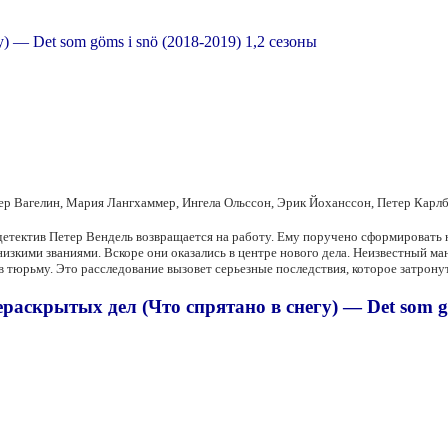
 Вагелин, Мария Лангхаммер, Ингела Ольссон, Эрик Йоханссон, Петер Карлбе
 детектив Петер Вендель возвращается на работу. Ему поручено сформировать
изкими званиями. Вскоре они оказались в центре нового дела. Неизвестный ма
в тюрьму. Это расследование вызовет серьезные последствия, которое затрону
аскрытых дел (Что спрятано в снегу) — Det som göm