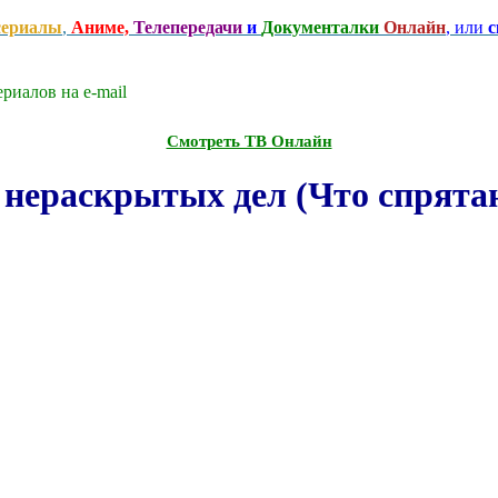
сериалы
,
Аниме,
Телепередачи
и
Документалки
Онлайн
, или
с
риалов на e-mаil
Смотреть ТВ Онлайн
нераскрытых дел (Что спрятано