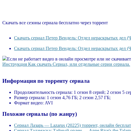
Скачать все сезоны сериала бесплатно через торрент
Скачать сериал Петер Вендель: Отдел нераскрытых дел (Чт
Скачать сериал Петер Вендель: Отдел нераскрытых дел (Чт
Если не работает видео в онлайн просмотре или не скачивае
Инструкция Как скачать Сериал, или отдельные серии сериала.
Информация по торренту сериала
Продолжительность сериала:
1 сезон 8 серий; 2 сезон 5 се
Размер сериала:
1 сезон 4,76 ГБ; 2 сезон 2,57 ГБ;
Формат видео:
AVI
Похожие сериалы (по жанру)
Сериал Лазарь — Lazarus (20225) торрент, онлайн бесплат
Сериал Таламаска: Тайный орден — Anne Rice's the Talama