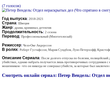
(7 голосов)
Год выпуска
:
2018-2021
Страна
:
Швеция
Жанр
:
драма, криминал, детектив
Продолжительность
:
2 сезона
Перевод
:
Профессиональный (Многоголосый)
Режиссер
:
Челл-Оке Андерссон
В ролях
:
Роберт Густафссон, Мария Сундбом, Луиз Петерхофф, Кристофер
Описание Сериала
:
После долгого отпуска по болезни, полицейский
убийствах, однако набрать получается лишь противоречивых сотрудников с н
мошенником - что он никогда не совершал убийств, за которые был заключен 
Смотреть онлайн сериал: Петер Вендель: Отдел нер