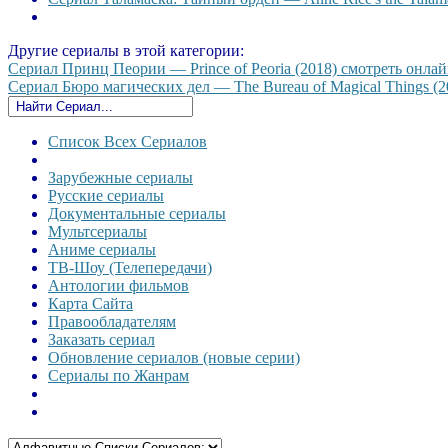
Другие сериалы в этой категории:
Сериал Принц Пеории — Prince of Peoria (2018) смотреть онлайн
Сериал Бюро магических дел — The Bureau of Magical Things (20
Список Всех Сериалов
Зарубежные сериалы
Русские сериалы
Документальные сериалы
Мультсериалы
Аниме сериалы
ТВ-Шоу (Телепередачи)
Антологии фильмов
Карта Сайта
Правообладателям
Заказать сериал
Обновление сериалов (новые серии)
Сериалы по Жанрам