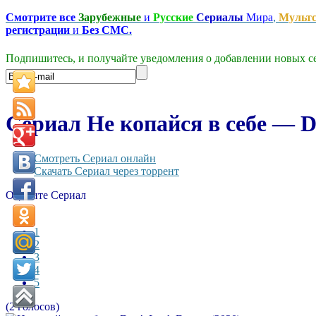
Смотрите все
Зарубежные
и
Русские
Сериалы
Мира
,
Мульт
регистрации
и
Без СМС.
Подпишитесь, и получайте уведомления о добавлении новых се
Сериал Не копайся в себе — D
Смотреть Сериал онлайн
Скачать Сериал через торрент
Оцените Сериал
1
2
3
4
5
(2 голосов)