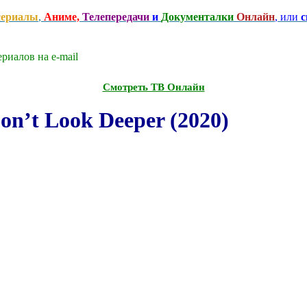
сериалы
,
Аниме,
Телепередачи
и
Документалки
Онлайн
, или
с
риалов на e-mаil
Смотреть ТВ Онлайн
on’t Look Deeper (2020)