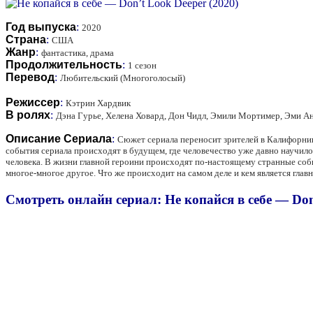
Год выпуска
:
2020
Страна
:
США
Жанр
:
фантастика, драма
Продолжительность
:
1 сезон
Перевод
:
Любительский (Многоголосый)
Режиссер
:
Кэтрин Хардвик
В ролях
:
Дэна Гурье, Хелена Ховард, Дон Чидл, Эмили Мортимер, Эми Ан
Описание Сериала
:
Сюжет сериала переносит зрителей в Калифорнию,
события сериала происходят в будущем, где человечество уже давно научило
человека. В жизни главной героини происходят по-настоящему странные собы
многое-многое другое. Что же происходит на самом деле и кем является глав
Смотреть онлайн сериал: Не копайся в себе — Don