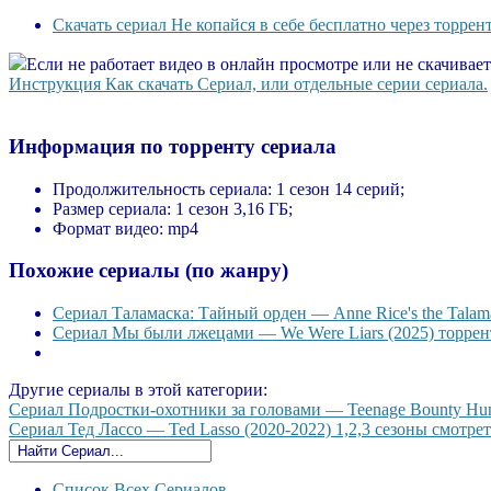
Скачать сериал Не копайся в себе бесплатно через торрен
Если не работает видео в онлайн просмотре или не скачивае
Инструкция Как скачать Сериал, или отдельные серии сериала.
Информация по торренту сериала
Продолжительность сериала:
1 сезон 14 серий;
Размер сериала:
1 сезон 3,16 ГБ;
Формат видео:
mp4
Похожие сериалы (по жанру)
Сериал Таламаска: Тайный орден — Anne Rice's the Talama
Сериал Мы были лжецами — We Were Liars (2025) торрент
Другие сериалы в этой категории:
Сериал Подростки-охотники за головами — Teenage Bounty Hunte
Сериал Тед Лассо — Ted Lasso (2020-2022) 1,2,3 сезоны смотрет
Список Всех Сериалов