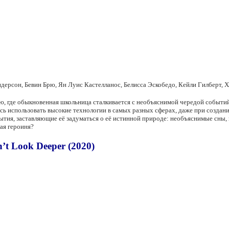
дерсон, Бевин Брю, Ян Луис Кастелланос, Белисса Эскобедо, Кейли Гилберт, 
 где обыкновенная школьница сталкивается с необъяснимой чередой событий. Е
сь использовать высокие технологии в самых разных сферах, даже при создан
тия, заставляющие её задуматься о её истинной природе: необъяснимые сны, 
ная героиня?
’t Look Deeper (2020)