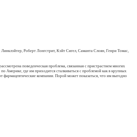
 Линклэйтер, Роберт Лонгстрит, Кэйт Сигел, Саманта Слоян, Генри Томас,
рассмотрена поведенческая проблема, связанная с пристрастием многих
 по Америке, где им приходится сталкиваться с проблемой как в крупных
ают фармацевтические компании. Порой может показаться, что им выгодно