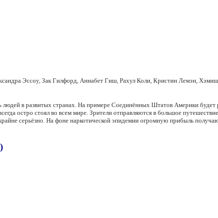
ксандра Эссоу, Зак Гилфорд, Аннабет Гиш, Рахул Коли, Кристин Лемэн, Хэмиш
ь людей в развитых странах. На примере Соединённых Штатов Америки будет 
егда остро стоял во всем мире. Зрители отправляются в большое путешествие
о и крайне серьёзно. На фоне наркотической эпидемии огромную прибыль получ
)