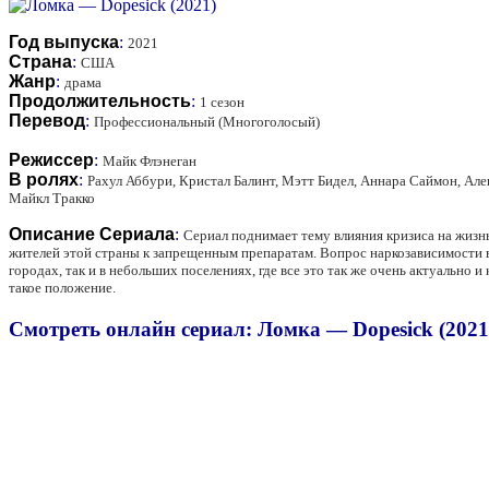
Год выпуска
:
2021
Страна
:
США
Жанр
:
драма
Продолжительность
:
1 сезон
Перевод
:
Профессиональный (Многоголосый)
Режиссер
:
Майк Флэнеган
В ролях
:
Рахул Аббури, Кристал Балинт, Мэтт Бидел, Аннара Саймон, Але
Майкл Тракко
Описание Сериала
:
Сериал поднимает тему влияния кризиса на жизн
жителей этой страны к запрещенным препаратам. Вопрос наркозависимости вс
городах, так и в небольших поселениях, где все это так же очень актуальн
такое положение.
Смотреть онлайн сериал: Ломка — Dopesick (2021