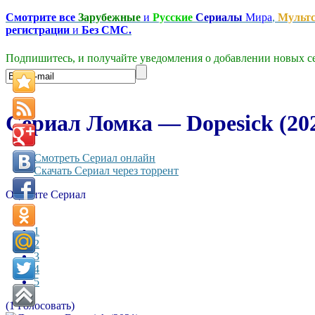
Смотрите все
Зарубежные
и
Русские
Сериалы
Мира
,
Мульт
регистрации
и
Без СМС.
Подпишитесь, и получайте уведомления о добавлении новых се
Сериал Ломка — Dopesick (20
Смотреть Сериал онлайн
Скачать Сериал через торрент
Оцените Сериал
1
2
3
4
5
(1 Голосовать)