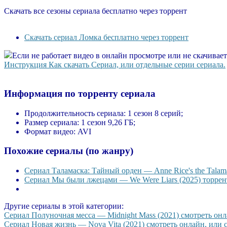
Скачать все сезоны сериала бесплатно через торрент
Скачать сериал Ломка бесплатно через торрент
Если не работает видео в онлайн просмотре или не скачивае
Инструкция Как скачать Сериал, или отдельные серии сериала.
Информация по торренту сериала
Продолжительность сериала:
1 сезон 8 серий;
Размер сериала:
1 сезон 9,26 ГБ;
Формат видео:
AVI
Похожие сериалы (по жанру)
Сериал Таламаска: Тайный орден — Anne Rice's the Talama
Сериал Мы были лжецами — We Were Liars (2025) торрент
Другие сериалы в этой категории:
Сериал Полуночная месса — Midnight Mass (2021) смотреть онла
Сериал Новая жизнь — Nova Vita (2021) смотреть онлайн, или с