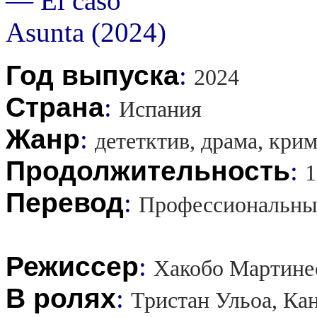
Год выпуска
:
2024
Страна
:
Испания
Жанр
:
дететктив, драма, кри
Продолжительность
:
1
Перевод
:
Профессиональны
Режиссер
:
Хакобо Мартине
В ролях
:
Тристан Ульоа, Кан