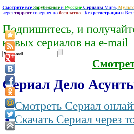
Смотрите все
Зарубежные
и
Русские
Сериалы
Мира
,
Мульт
через
торрент
совершенно
бесплатно
.
Без регистрации
и
Без
Подпишитесь, и получайт
новых сериалов на e-mаil
Смотре
Сериал Дело Асунты 
Смотреть Сериал онлай
Скачать Сериал через т