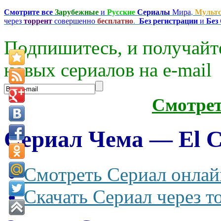
Смотрите все
Зарубежные
и
Русские
Сериалы
Мира
,
Мульт
через
торрент
совершенно
бесплатно
.
Без регистрации
и
Без
Подпишитесь, и получайт
новых сериалов на e-mаil
Смотре
Сериал Чема — El C
Смотреть Сериал онлай
Скачать Сериал через т