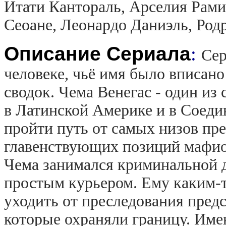
Итати Кантораль, Арселия Рами
Сеоане, Леонардо Даниэль, Род
Описание Сериала
:
Сер
человеке, чьё имя было вписан
сводок. Чема Венегас - один и
в Латинской Америке и в Соеди
пройти путь от самых низов пр
главенствующих позиций мафиоз
Чема занимался криминальной 
простым курьером. Ему каким-т
уходить от преследования пред
которые охраняли границу. Им