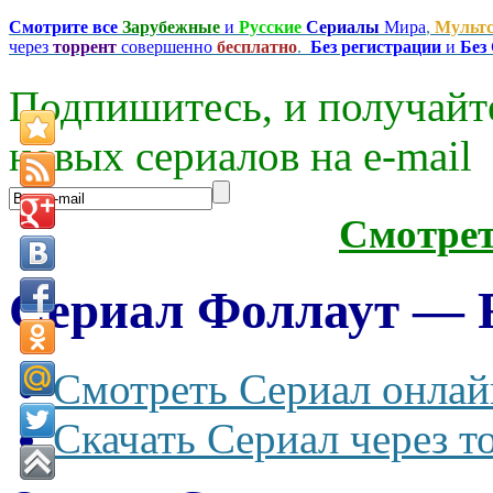
Смотрите все
Зарубежные
и
Русские
Сериалы
Мира
,
Мульт
через
торрент
совершенно
бесплатно
.
Без регистрации
и
Без
Подпишитесь, и получайт
новых сериалов на e-mаil
Смотре
Сериал Фоллаут — Fa
Смотреть Сериал онлай
Скачать Сериал через т