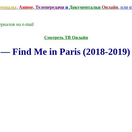
сериалы
,
Аниме,
Телепередачи
и
Документалки
Онлайн
, или
с
риалов на e-mаil
Смотреть ТВ Онлайн
 Find Me in Paris (2018-2019) 