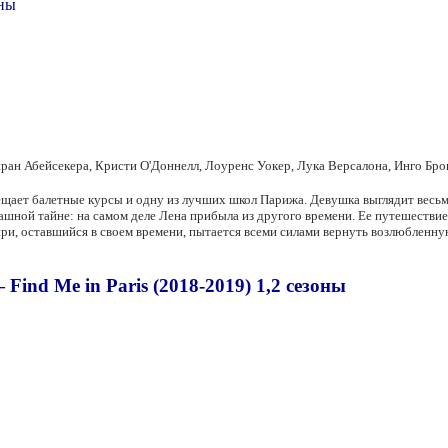
ран Абейсекера, Кристи О'Доннелл, Лоуренс Уокер, Лука Версалона, Инго Бр
щает балетные курсы и одну из лучших школ Парижа. Девушка выглядит весьма
ашной тайне: на самом деле Лена прибыла из другого времени. Ее путешествие з
енри, оставшийся в своем времени, пытается всеми силами вернуть возлюблен
ind Me in Paris (2018-2019) 1,2 сезоны