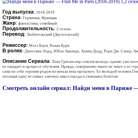
Год выпуска
:
2018-2019
Страна
:
Германия, Франция
Жанр
:
фантастика, семейный
Продолжительность
:
2 сезона
Перевод
:
Любительский (Двухголосый)
Режиссер
:
Мэтт Блум, Ронан Бурк
В ролях
:
Джессика Лорд, Юбха Акиладе, Ханна Додд, Рори Дж. Сапер, Хи
Описание Сериала
:
Лена Гриски еще совсем молода, однако уже посе
ее ожидает в процессе обучения. Правда, совершенно никто не знает о ее стр
сама по себе героиня родом из начала века прошлого. Ее молодой человек Г
посещая одну из самых элитных школ города и увлекаясь балетом.
Смотреть онлайн сериал: Найди меня в Париже — F