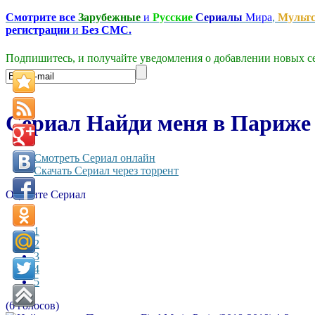
Смотрите все
Зарубежные
и
Русские
Сериалы
Мира
,
Мульт
регистрации
и
Без СМС.
Подпишитесь, и получайте уведомления о добавлении новых се
Сериал Найди меня в Париже —
Смотреть Сериал онлайн
Скачать Сериал через торрент
Оцените Сериал
1
2
3
4
5
(6 голосов)