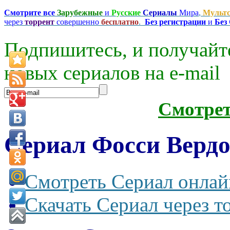
Смотрите все
Зарубежные
и
Русские
Сериалы
Мира
,
Мульт
через
торрент
совершенно
бесплатно
.
Без регистрации
и
Без
Подпишитесь, и получайт
новых сериалов на e-mаil
Смотре
Сериал Фосси Вердо
Смотреть Сериал онлай
Скачать Сериал через т