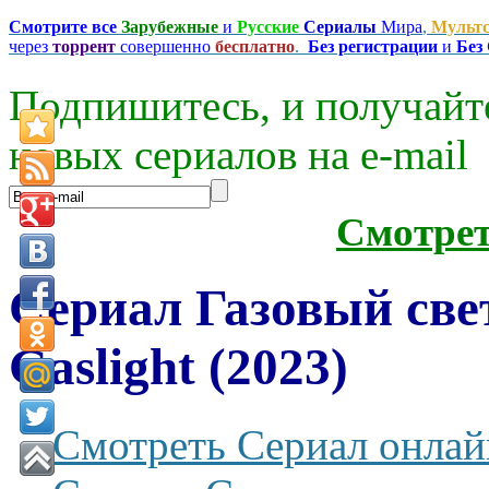
Смотрите все
Зарубежные
и
Русские
Сериалы
Мира
,
Мульт
через
торрент
совершенно
бесплатно
.
Без регистрации
и
Без
Подпишитесь, и получайт
новых сериалов на e-mаil
Смотре
Сериал Газовый све
Gaslight (2023)
Смотреть Сериал онлай