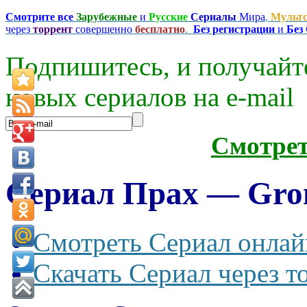
Смотрите все
Зарубежные
и
Русские
Сериалы
Мира
,
Мульт
через
торрент
совершенно
бесплатно
.
Без регистрации
и
Без
Подпишитесь, и получайт
новых сериалов на e-mаil
Смотре
Сериал Прах — Gron
Смотреть Сериал онлай
Скачать Сериал через т