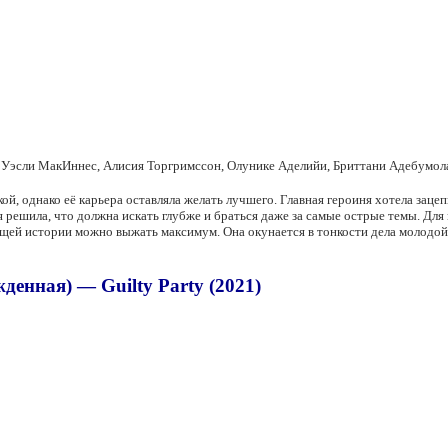
 Уэсли МакИннес, Алисия Торгримссон, Олунике Аделийи, Бриттани Адебумола
й, однако её карьера оставляла желать лучшего. Главная героиня хотела зацеп
 решила, что должна искать глубже и браться даже за самые острые темы. Дл
щей истории можно выжать максимум. Она окунается в тонкости дела молодой м
енная) — Guilty Party (2021)