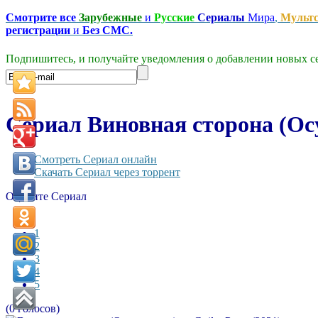
Смотрите все
Зарубежные
и
Русские
Сериалы
Мира
,
Мульт
регистрации
и
Без СМС.
Подпишитесь, и получайте уведомления о добавлении новых се
Сериал Виновная сторона (Осу
Смотреть Сериал онлайн
Скачать Сериал через торрент
Оцените Сериал
1
2
3
4
5
(0 голосов)