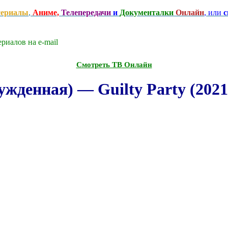
сериалы
,
Аниме,
Телепередачи
и
Документалки
Онлайн
, или
с
риалов на e-mаil
Смотреть ТВ Онлайн
жденная) — Guilty Party (2021