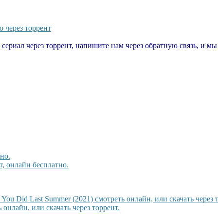
о через торрент
т сериал через торрент, напишите нам через обратную связь, и м
но.
, онлайн бесплатно.
ou Did Last Summer (2021) смотреть онлайн, или скачать через т
 онлайн, или скачать через торрент.