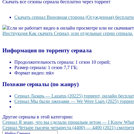
Скачать все сезоны сериала бесплатно через торрент
Скачать сериал Виновная сторона (Осужденная) бесплатн
Если не работает видео в онлайн просмотре или не скачивае
Инструкция Как скачать Сериал, или отдельные серии сериала.
Информация по торренту сериала
Продолжительность сериала:
1 сезон 10 серий;
Размер сериала:
1 сезон 7,7 ГБ;
Формат видео:
mkv
Похожие сериалы (по жанру)
Сериал Лазарь — Lazarus (20225) торрент, онлайн бесплат
Сериал Мы были лжецами — We Were Liars (2025) торрент
Другие сериалы в этой категории:
Сериал Я знаю, что вы сделали прошлым летом — I Know What Y
Сериал Четыре тысячи четыреста (4400) — 4400 (2021) смотреть