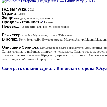
Год выпуска
:
2021
Страна
:
США
Жанр
:
комедия, детектив, криминал
Продолжительность
:
1 сезон
Перевод
:
Профессиональный (Многоголосый)
Режиссер
:
Стэйси Мухаммад, Трент О`Доннелл
В ролях
:
Кейт Бекинсейл, Джульет Амара, Мадлен Артур, Марни Мэдден,
Описание Сериала
:
Бет Бёрджесс долгое время трудилась журналистко
Однако отличного инфоповода никак не попадалось. Именно поэтому героиня
стала настоящим спасением. Бёрджесс уверена в том, что из этой захватываю
вовсе... однако об этом ещё предстоит узнать.
Смотреть онлайн сериал: Виновная сторона (Осужд