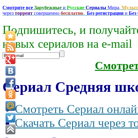
Смотрите все
Зарубежные
и
Русские
Сериалы
Мира
,
Мульт
через
торрент
совершенно
бесплатно
.
Без регистрации
и
Без
Подпишитесь, и получайт
новых сериалов на e-mаil
Смотре
Сериал Средняя шко
Смотреть Сериал онлай
Скачать Сериал через т