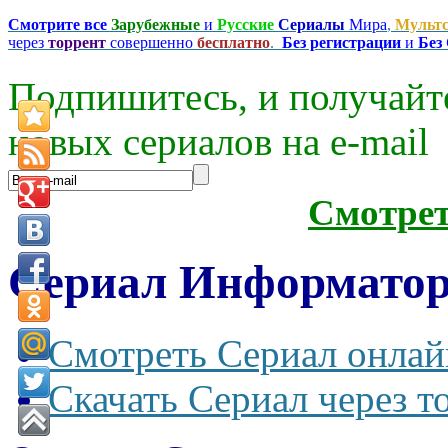
Смотрите все
Зарубежные
и
Русские
Сериалы
Мира
,
Мульт
через
торрент
совершенно
бесплатно
.
Без регистрации
и
Без
Подпишитесь, и получайт
новых сериалов на e-mаil
Смотре
Сериал Информатор 
Смотреть Сериал онлай
Скачать Сериал через т