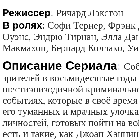
Режиссер
:
Ричард Лэкстон
В ролях
:
Софи Тернер, Фрэнк 
Оуэнс, Эндрю Тирнан, Элла Да
Макмахон, Бернард Коллако, У
Описание Сериала
:
Соб
зрителей в восьмидесятые годы
шестиэпизодичной криминально
событиях, которые в своё время
его туманных и мрачных улочк
личностей, готовых пойти на вс
есть и такие, как Джоан Ханнин