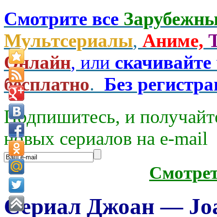
Смотрите все
Зарубежны
Мультсериалы
,
Аниме,
Онлайн
, или
скачивайте
бесплатно
.
Без регистр
Подпишитесь, и получайт
новых сериалов на e-mаil
Смотре
Сериал Джоан — Joa