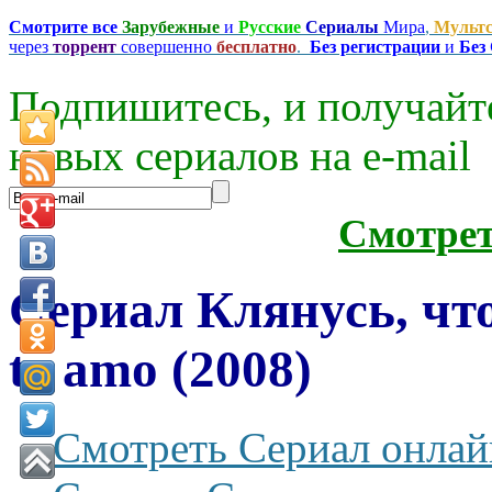
Смотрите все
Зарубежные
и
Русские
Сериалы
Мира
,
Мульт
через
торрент
совершенно
бесплатно
.
Без регистрации
и
Без
Подпишитесь, и получайт
новых сериалов на e-mаil
Смотре
Сериал Клянусь, чт
te amo (2008)
Смотреть Сериал онлай