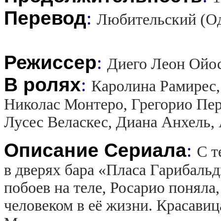
Перевод
:
Любительский (О
Режиссер
:
Диего Леон Ойо
В ролях
:
Каролина Рамирес,
Николас Монтеро, Грегорио Пер
Лусес Веласкес, Диана Анхель,
Описание Сериала
:
С т
в дверях бара «Пласа Гарибальд
побоев на теле, Росарио поняла
человеком в её жизни. Красавиц