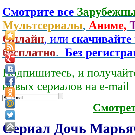
Смотрите все
Зарубежны
Мультсериалы
,
Аниме,
Онлайн
, или
скачивайте
бесплатно
.
Без регистр
Подпишитесь, и получайт
новых сериалов на e-mаil
Смотре
Сериал Дочь Марьяч