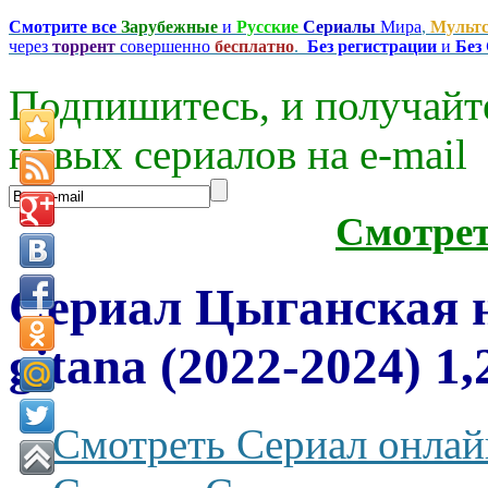
Смотрите все
Зарубежные
и
Русские
Сериалы
Мира
,
Мульт
через
торрент
совершенно
бесплатно
.
Без регистрации
и
Без
Подпишитесь, и получайт
новых сериалов на e-mаil
Смотре
Сериал Цыганская н
gitana (2022-2024) 1
Смотреть Сериал онлай