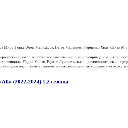
ира Миро, Горка Очоа, Мар Саура, Петра Мартинес, Фернандо Хиль, Санти Ми
еро мужчин, которые пытаются выжить в мире, явно непригодном для существ
вят женщины. Педро, Санти, Рауль и Луис не в силах противостоять своей при
скими делами, оставаясь типичными альфа-самцами, выходящими на охоту за 
lfa (2022-2024) 1,2 сезоны