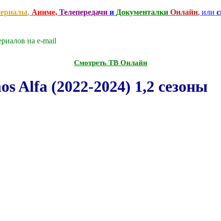
сериалы
,
Аниме,
Телепередачи
и
Документалки
Онлайн
, или
с
риалов на e-mаil
Смотреть ТВ Онлайн
Alfa (2022-2024) 1,2 сезоны