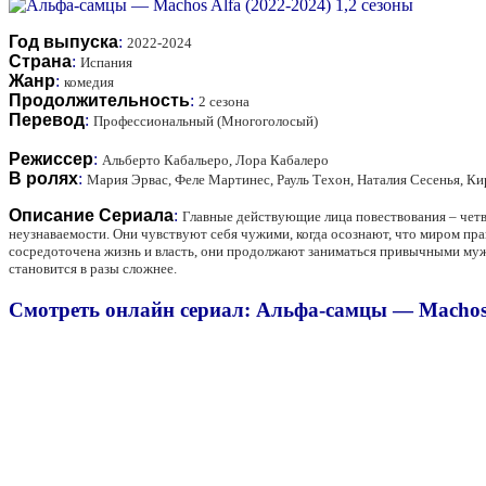
Год выпуска
:
2022-2024
Страна
:
Испания
Жанр
:
комедия
Продолжительность
:
2 сезона
Перевод
:
Профессиональный (Многоголосый)
Режиссер
:
Альберто Кабальеро, Лора Кабалеро
В ролях
:
Мария Эрвас, Феле Мартинес, Рауль Техон, Наталия Сесенья, К
Описание Сериала
:
Главные действующие лица повествования – четв
неузнаваемости. Они чувствуют себя чужими, когда осознают, что миром пра
сосредоточена жизнь и власть, они продолжают заниматься привычными муж
становится в разы сложнее.
Смотреть онлайн сериал: Альфа-самцы — Machos A