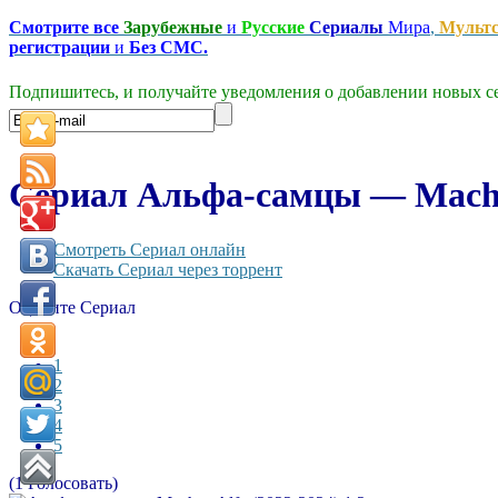
Смотрите все
Зарубежные
и
Русские
Сериалы
Мира
,
Мульт
регистрации
и
Без СМС.
Подпишитесь, и получайте уведомления о добавлении новых се
Сериал Альфа-самцы — Machos 
Смотреть Сериал онлайн
Скачать Сериал через торрент
Оцените Сериал
1
2
3
4
5
(1 Голосовать)