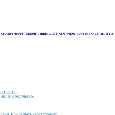
т сериал через торрент, напишите нам через обратную связь, и м
бесплатно.
, онлайн бесплатно.
айн, или скачать через торрент.