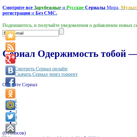
Смотрите все
Зарубежные
и
Русские
Сериалы
Мира
,
Мульт
регистрации
и
Без СМС.
Подпишитесь, и получайте уведомления о добавлении новых се
Сериал Одержимость тобой — 
Смотреть Сериал онлайн
Скачать Сериал через торрент
Оцените Сериал
1
2
3
4
5
(0 голосов)