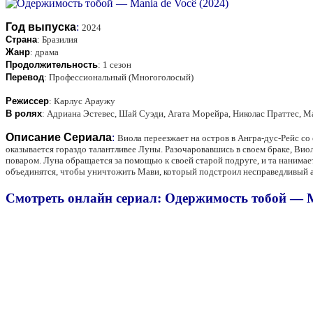
Год выпуска
:
2024
Страна
:
Бразилия
Жанр
:
драма
Продолжительность
:
1 сезон
Перевод
:
Профессиональный (Многоголосый)
Режиссер
:
Карлус Араужу
В ролях
:
Адриана Эстевес, Шай Суэди, Агата Морейра, Николас Праттес, 
Описание Сериала
:
Виола переезжает на остров в Ангра-дус-Рейс со
оказывается гораздо талантливее Луны. Разочаровавшись в своем браке, Вио
поваром. Луна обращается за помощью к своей старой подруге, и та нанимает
объединятся, чтобы уничтожить Мави, который подстроил несправедливый а
Смотреть онлайн сериал: Одержимость тобой — Ma