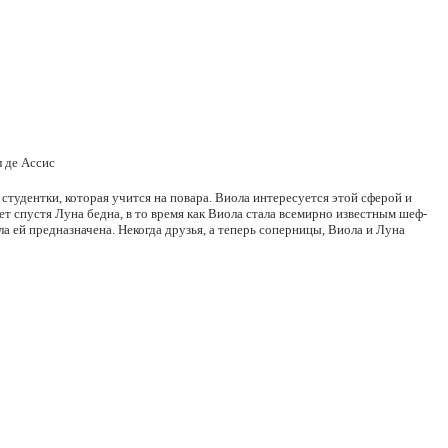
 де Ассис
тудентки, которая учится на повара. Виола интересуется этой сферой и
т спустя Луна бедна, в то время как Виола стала всемирно известным шеф-
а ей предназначена. Некогда друзья, а теперь соперницы, Виола и Луна