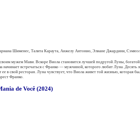
Мариана Шименес, Талита Караута, Анжелу Антонио, Элиане Джардини, Сэмюэл
 своим мужем Мави. Вскоре Виола становится лучшей подругой Луны, богатой с
ла начинает встречаться с Франко — мужчиной, которого любит Луна. Десять ле
 ее в свой ресторан. Луна чувствует, что Виола живет той жизнью, которая был
рест Франко.
nia de Você (2024)