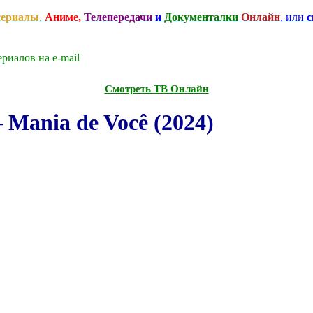
сериалы
,
Аниме,
Телепередачи
и
Документалки
Онлайн
, или
с
риалов на e-mаil
Смотреть ТВ Онлайн
Mania de Você (2024)