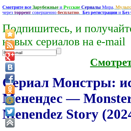
Смотрите все
Зарубежные
и
Русские
Сериалы
Мира
,
Мульт
через
торрент
совершенно
бесплатно
.
Без регистрации
и
Без
Подпишитесь, и получайт
новых сериалов на e-mаil
Смотре
Сериал Монстры: ис
Менендес — Monsters
Menendez Story (202