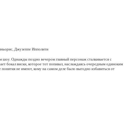
иньорис, Джузеппе Ипполити
м шоу. Однажды поздно вечером главный персонаж сталкивается с
ает бокал виски, которое тот попивал, наслаждаясь очередным одиноким
 понятия не имеют, кому на самом деле было выгодно избавиться от