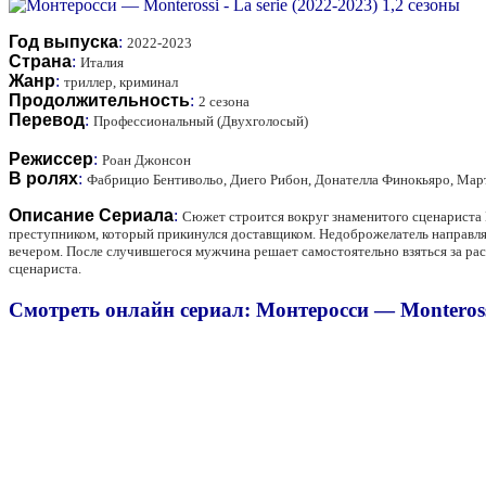
Год выпуска
:
2022-2023
Страна
:
Италия
Жанр
:
триллер, криминал
Продолжительность
:
2 сезона
Перевод
:
Профессиональный (Двухголосый)
Режиссер
:
Роан Джонсон
В ролях
:
Фабрицио Бентивольо, Диего Рибон, Донателла Финокьяро, Мар
Описание Сериала
:
Сюжет строится вокруг знаменитого сценариста
преступником, который прикинулся доставщиком. Недоброжелатель направляе
вечером. После случившегося мужчина решает самостоятельно взяться за рас
сценариста.
Смотреть онлайн сериал: Монтеросси — Monterossi 