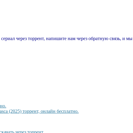
т сериал через торрент, напишите нам через обратную связь, и м
но.
sca (2025) торрент, онлайн бесплатно.
качать через торрент.