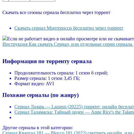
Скачать все сезоны сериала бесплатно через торрент
Скачать сериал Монтеросси бесплатно через торрент
Если не работает видео в онлайн просмотре или не скачивае
Инструкция Как скачать Сериал, или отдельные серии сериала.
Информация по торренту сериала
Продолжительность сериала:
1 сезон 6 серий;
Размер сериала:
1 сезон 3,45 ГБ;
Формат видео:
AVI
Похожие сериалы (по жанру)
Сериал Лазарь — Lazarus (20225) торрент, онлайн бесплат
Сериал Таламаска: Тайный орден — Anne Rice's the Talama
Другие сериалы в этой категории:
Сериал Квартал 181 — Blocco 181 (2022) смотреть онлайн, или с