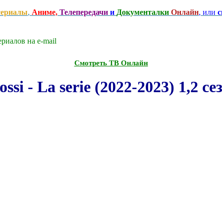
сериалы
,
Аниме,
Телепередачи
и
Документалки
Онлайн
, или
с
риалов на e-mаil
Смотреть ТВ Онлайн
i - La serie (2022-2023) 1,2 с