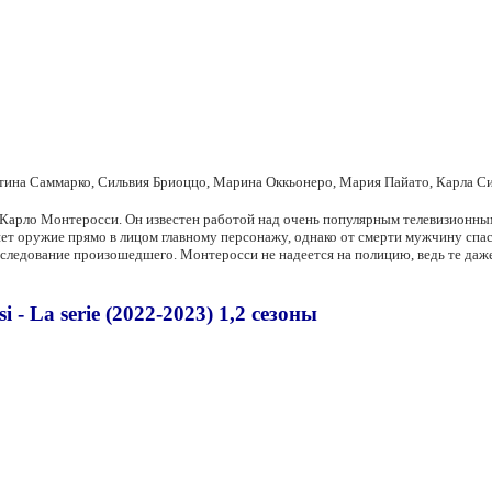
тина Саммарко, Сильвия Бриоццо, Марина Оккьонеро, Мария Пайато, Карла С
 Карло Монтеросси. Он известен работой над очень популярным телевизионны
т оружие прямо в лицом главному персонажу, однако от смерти мужчину спас
следование произошедшего. Монтеросси не надеется на полицию, ведь те даже
- La serie (2022-2023) 1,2 сезоны