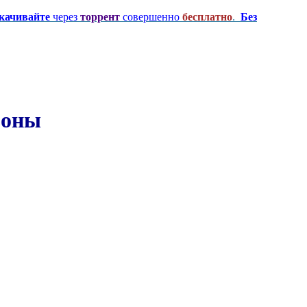
качивайте
через
торрент
совершенно
бесплатно
.
Без
езоны