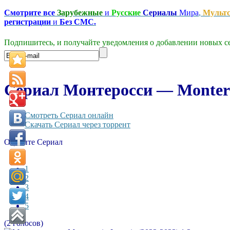
Смотрите все
Зарубежные
и
Русские
Сериалы
Мира
,
Мульт
регистрации
и
Без СМС.
Подпишитесь, и получайте уведомления о добавлении новых се
Сериал Монтеросси — Monteross
Смотреть Сериал онлайн
Скачать Сериал через торрент
Оцените Сериал
1
2
3
4
5
(2 голосов)