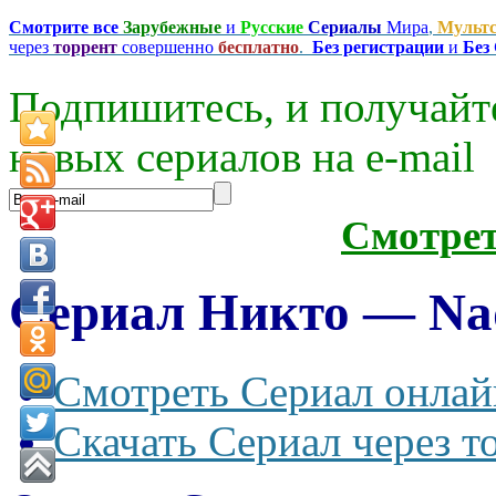
Смотрите все
Зарубежные
и
Русские
Сериалы
Мира
,
Мульт
через
торрент
совершенно
бесплатно
.
Без регистрации
и
Без
Подпишитесь, и получайт
новых сериалов на e-mаil
Смотре
Сериал Никто — Nad
Смотреть Сериал онлай
Скачать Сериал через т