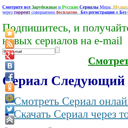
Смотрите все
Зарубежные
и
Русские
Сериалы
Мира
,
Мульт
через
торрент
совершенно
бесплатно
.
Без регистрации
и
Без
Подпишитесь, и получайт
новых сериалов на e-mаil
Смотре
Сериал Следующий (
Смотреть Сериал онлай
Скачать Сериал через т