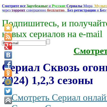
Смотрите все
Зарубежные
и
Русские
Сериалы
Мира
,
Мульт
через
торрент
совершенно
бесплатно
.
Без регистрации
и
Без
Подпишитесь, и получайт
новых сериалов на e-mаil
Смотре
Сериал Сквозь огон
2024) 1,2,3 сезоны
Смотреть Сериал онлай