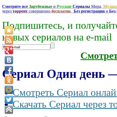
Смотрите все
Зарубежные
и
Русские
Сериалы
Мира
,
Мульт
через
торрент
совершенно
бесплатно
.
Без регистрации
и
Без
Подпишитесь, и получайт
новых сериалов на e-mаil
Смотре
Сериал Один день —
Смотреть Сериал онлай
Скачать Сериал через т