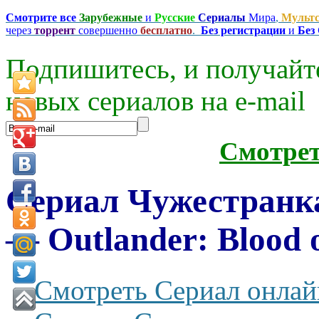
Смотрите все
Зарубежные
и
Русские
Сериалы
Мира
,
Мульт
через
торрент
совершенно
бесплатно
.
Без регистрации
и
Без
Подпишитесь, и получайт
новых сериалов на e-mаil
Смотре
Сериал Чужестранка
— Outlander: Blood 
Смотреть Сериал онлай