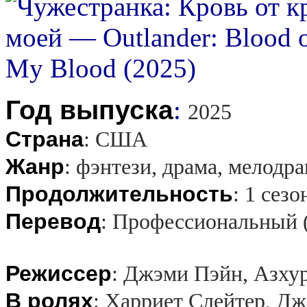
Год выпуска
:
2025
Страна
:
США
Жанр
:
фэнтези, драма, мелодр
Продолжительность
:
1 сезо
Перевод
:
Профессиональный 
Режиссер
:
Джэми Пэйн, Азху
В ролях
:
Харриет Слейтер, Дж