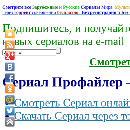
Смотрите все
Зарубежные
и
Русские
Сериалы
Мира
,
Мульт
через
торрент
совершенно
бесплатно
.
Без регистрации
и
Без
Подпишитесь, и получайт
новых сериалов на e-mаil
Смотре
Сериал Профайлер — 
Смотреть Сериал онлай
Скачать Сериал через т