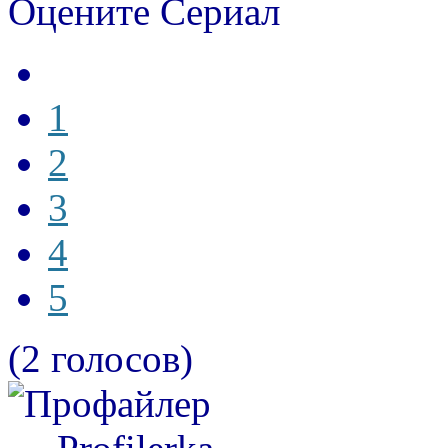
Оцените Сериал
1
2
3
4
5
(2 голосов)