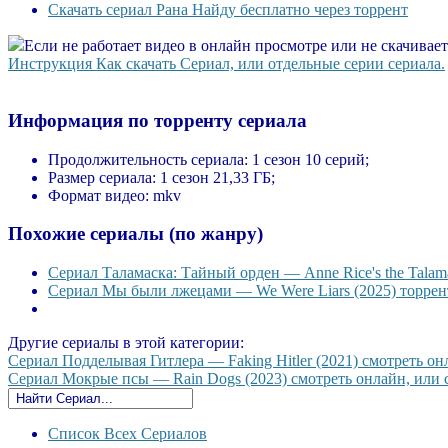
Скачать сериал Рана Найду бесплатно через торрент
Если не работает видео в онлайн просмотре или не скачивае
Инструкция Как скачать Сериал, или отдельные серии сериала.
Информация по торренту сериала
Продолжительность сериала:
1 сезон 10 серий;
Размер сериала:
1 сезон 21,33 ГБ;
Формат видео:
mkv
Похожие сериалы (по жанру)
Сериал Таламаска: Тайный орден — Anne Rice's the Talama
Сериал Мы были лжецами — We Were Liars (2025) торрент
Другие сериалы в этой категории:
Сериал Подделывая Гитлера — Faking Hitler (2021) смотреть онл
Сериал Мокрые псы — Rain Dogs (2023) смотреть онлайн, или с
Список Всех Сериалов