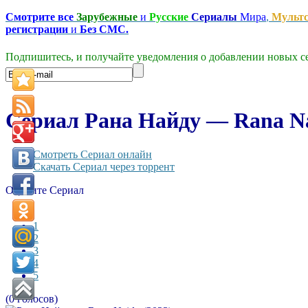
Смотрите все
Зарубежные
и
Русские
Сериалы
Мира
,
Мульт
регистрации
и
Без СМС.
Подпишитесь, и получайте уведомления о добавлении новых се
Сериал Рана Найду — Rana Na
Смотреть Сериал онлайн
Скачать Сериал через торрент
Оцените Сериал
1
2
3
4
5
(0 голосов)