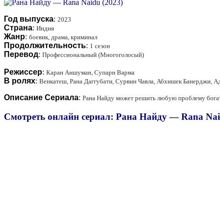
Год выпуска
:
2023
Страна
:
Индия
Жанр
:
боевик, драма, криминал
Продолжительность
:
1 сезон
Перевод
:
Профессиональный (Многоголосый)
Режиссер
:
Каран Аншуман, Супарн Варма
В ролях
:
Венкатеш, Рана Даггубати, Сурвин Чавла, Абхишек Банерджи, 
Описание Сериала
:
Рана Найду может решить любую проблему богаты
Смотреть онлайн сериал: Рана Найду — Rana Nai