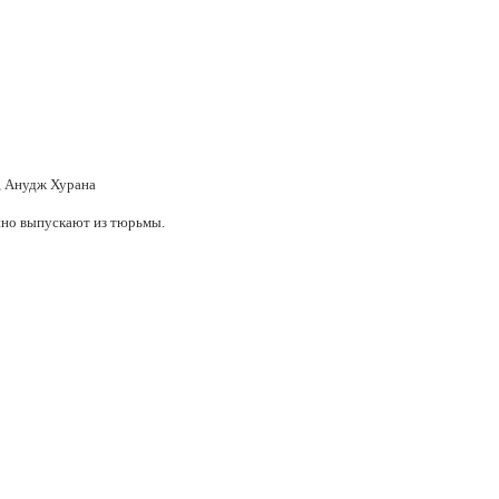
, Анудж Хурана
апно выпускают из тюрьмы.