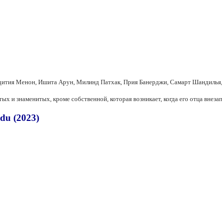
Адития Менон, Ишита Арун, Милинд Патхак, Прия Банерджи, Самарт Шандилья
х и знаменитых, кроме собственной, которая возникает, когда его отца внез
du (2023)