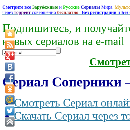
Смотрите все
Зарубежные
и
Русские
Сериалы
Мира
,
Мульт
через
торрент
совершенно
бесплатно
.
Без регистрации
и
Без
Подпишитесь, и получайт
новых сериалов на e-mаil
Смотре
Сериал Соперники —
Смотреть Сериал онлай
Скачать Сериал через т