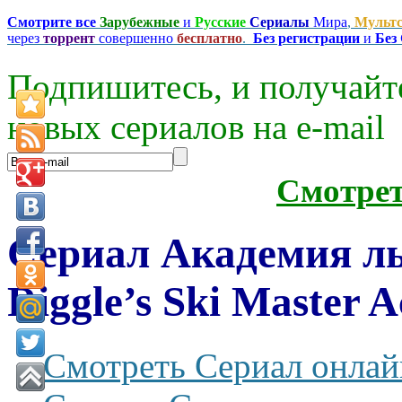
Смотрите все
Зарубежные
и
Русские
Сериалы
Мира
,
Мульт
через
торрент
совершенно
бесплатно
.
Без регистрации
и
Без
Подпишитесь, и получайт
новых сериалов на e-mаil
Смотре
Сериал Академия л
Riggle’s Ski Master 
Смотреть Сериал онлай