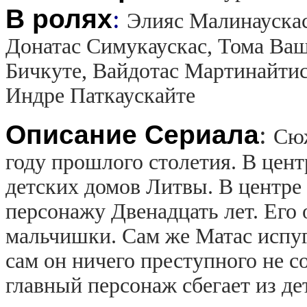
В ролях
:
Элияс Малинаускас
Донатас Симукаускас, Тома Ваш
Бичкуте, Вайдотас Мартинайти
Индре Паткаускайте
Описание Сериала
:
Сюж
году прошлого столетия. В цент
детских домов Литвы. В центре
персонажу Двенадцать лет. Его 
мальчишки. Сам же Матас испуга
сам он ничего преступного не с
главный персонаж сбегает из д