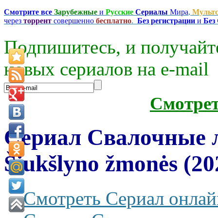
Смотрите все
Зарубежные
и
Русские
Сериалы
Мира
,
Мульт
через
торрент
совершенно
бесплатно
.
Без регистрации
и
Без
Подпишитесь, и получайт
новых сериалов на e-mаil
Смотре
Сериал Свалочные 
Šiukšlyno žmonės (20
Смотреть Сериал онлай