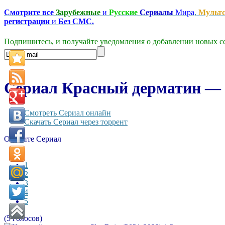
Смотрите все
Зарубежные
и
Русские
Сериалы
Мира
,
Мульт
регистрации
и
Без СМС.
Подпишитесь, и получайте уведомления о добавлении новых се
Сериал Красный дерматин — Sk
Смотреть Сериал онлайн
Скачать Сериал через торрент
Оцените Сериал
1
2
3
4
5
(5 голосов)