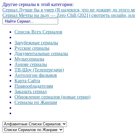
Другие сериалы в этой категории:
Сериал Лучше бы я умер (Я надеялся, что не доживу до этого мо
Сериал Мечты на льду — Zero Chill (2021) смотреть онлайн, или
Список Всех Сериалов
Зарубежные сериалы
Русские сериалы
Документальные сериалы
Мультсериалы
Аниме сериалы
ТВ-Шоу (Телепередачи)
Антологии фильмов
Карта Сайта
Правообладателям
Заказать сериал
Обновление сериалов (новые серии)
Сериалы по Жанрам