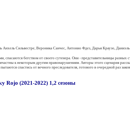
ь Анхель Сильвестре, Вероника Санчес, Антонио Фдез, Дарья Краузо, Даниэл
спасаются бегством от своего сутенера. Они - представительницы разных стр
 причастны к некоторым другим правонарушениям. Авторы этого сценария расск
таются спастись от вечного преследователя, готового в очередной раз закова
 Rojo (2021-2022) 1,2 сезоны