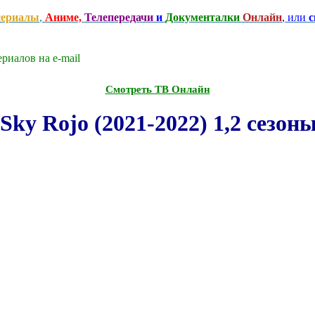
сериалы
,
Аниме,
Телепередачи
и
Документалки
Онлайн
, или
с
риалов на e-mаil
Смотреть ТВ Онлайн
y Rojo (2021-2022) 1,2 сезон