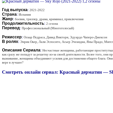
Год выпуска
:
2021-2022
Страна
:
Испания
Жанр
:
боевик, триллер, драма, криминал, приключения
Продолжительность
:
2 сезона
Перевод
:
Профессиональный (Многоголосый)
Режиссер
:
Оскар Педраса, Давид Виктори, Эдуардо Чаперо-Джексон
В ролях
:
Энрик Окер, Лали Эспосито, Асьер Эчеандиа, Яны Прадо, Мигел
Описание Сериала
:
Несчастные женщины, работающие проститутками, 
как сразу же попадут за решетку из-за своей деятельности. Более того, они
выживание, женщины объединяют усилия для достижения общего блага. Они пы
вере в лучшее?
Смотреть онлайн сериал: Красный дерматин — Sky