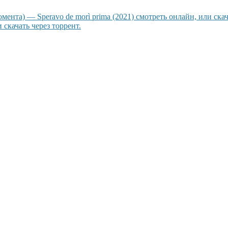
мента) — Speravo de morì prima (2021) смотреть онлайн, или скач
 скачать через торрент.