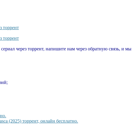
з торрент
з торрент
т сериал через торрент, напишите нам через обратную связь, и м
рий;
но.
sca (2025) торрент, онлайн бесплатно.