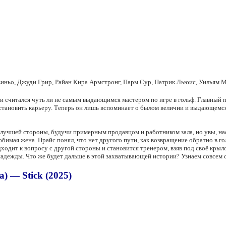
виньо, Джуди Грир, Райан Кира Армстронг, Парм Сур, Патрик Льюис, Уильям 
и считался чуть ли не самым выдающимся мастером по игре в гольф. Главный п
тановить карьеру. Теперь он лишь вспоминает о былом величии и выдающемся 
с лучшей стороны, будучи примерным продавцом и работником зала, но увы, нас
юбимая жена. Прайс понял, что нет другого пути, как возвращение обратно в го
одходит к вопросу с другой стороны и становится тренером, взяв под своё кр
надежды. Что же будет дальше в этой захватывающей истории? Узнаем совсем 
 — Stick (2025)