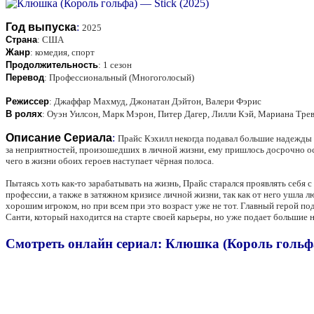
Год выпуска
:
2025
Страна
:
США
Жанр
:
комедия, спорт
Продолжительность
:
1 сезон
Перевод
:
Профессиональный (Многоголосый)
Режиссер
:
Джаффар Махмуд, Джонатан Дэйтон, Валери Фэрис
В ролях
:
Оуэн Уилсон, Марк Мэрон, Питер Дагер, Лилли Кэй, Мариана Тре
Описание Сериала
:
Прайс Кэхилл некогда подавал большие надежды 
за неприятностей, произошедших в личной жизни, ему пришлось досрочно ос
чего в жизни обоих героев наступает чёрная полоса.
Пытаясь хоть как-то зарабатывать на жизнь, Прайс старался проявлять себя 
профессии, а также в затяжном кризисе личной жизни, так как от него ушла л
хорошим игроком, но при всем при это возраст уже не тот. Главный герой п
Санти, который находится на старте своей карьеры, но уже подает большие 
Смотреть онлайн сериал: Клюшка (Король гольфа)