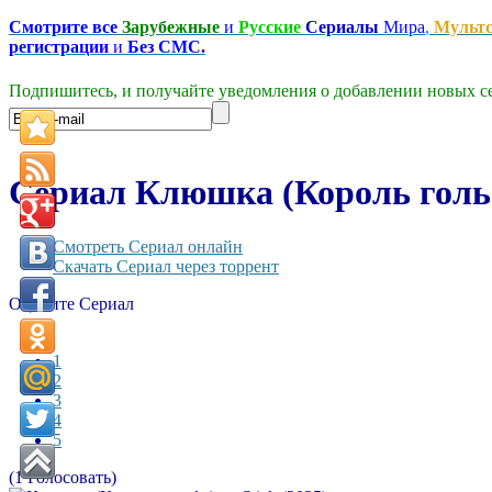
Смотрите все
Зарубежные
и
Русские
Сериалы
Мира
,
Мульт
регистрации
и
Без СМС.
Подпишитесь, и получайте уведомления о добавлении новых се
Сериал Клюшка (Король гольф
Смотреть Сериал онлайн
Скачать Сериал через торрент
Оцените Сериал
1
2
3
4
5
(1 Голосовать)