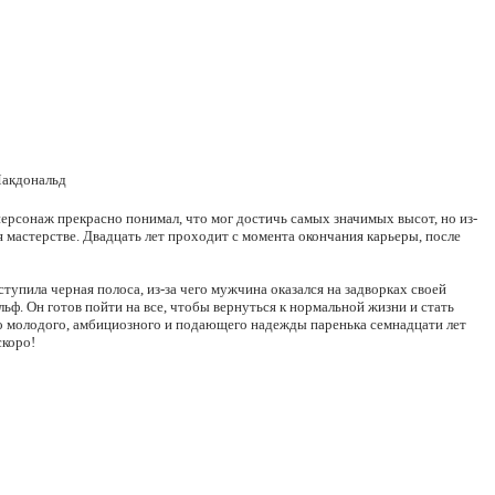
Макдональд
ерсонаж прекрасно понимал, что мог достичь самых значимых высот, но из-
мастерстве. Двадцать лет проходит с момента окончания карьеры, после
тупила черная полоса, из-за чего мужчина оказался на задворках своей
льф. Он готов пойти на все, чтобы вернуться к нормальной жизни и стать
ыло молодого, амбициозного и подающего надежды паренька семнадцати лет
скоро!