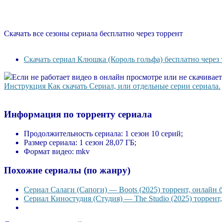
Скачать все сезоны сериала бесплатно через торрент
Скачать сериал Клюшка (Король гольфа) бесплатно через
Если не работает видео в онлайн просмотре или не скачивае
Инструкция Как скачать Сериал, или отдельные серии сериала.
Информация по торренту сериала
Продолжительность сериала:
1 сезон 10 серий;
Размер сериала:
1 сезон 28,07 ГБ;
Формат видео:
mkv
Похожие сериалы (по жанру)
Сериал Салаги (Сапоги) — Boots (2025) торрент, онлайн 
Сериал Киностудия (Студия) — The Studio (2025) торрент