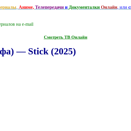
сериалы
,
Аниме,
Телепередачи
и
Документалки
Онлайн
, или
с
риалов на e-mаil
Смотреть ТВ Онлайн
а) — Stick (2025)