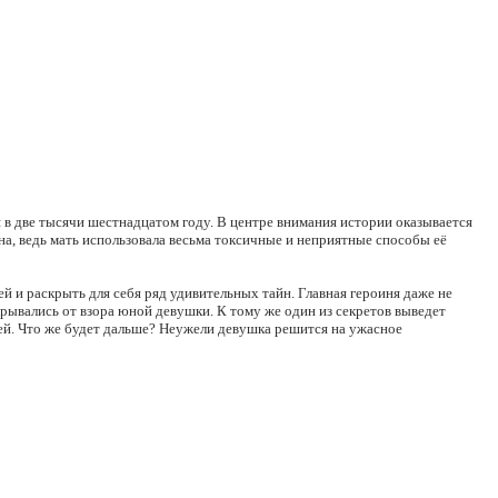
 в две тысячи шестнадцатом году. В центре внимания истории оказывается
а, ведь мать использовала весьма токсичные и неприятные способы её
 и раскрыть для себя ряд удивительных тайн. Главная героиня даже не
крывались от взора юной девушки. К тому же один из секретов выведет
ней. Что же будет дальше? Неужели девушка решится на ужасное