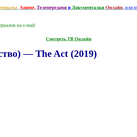
сериалы
,
Аниме,
Телепередачи
и
Документалки
Онлайн
, или
с
риалов на e-mаil
Смотреть ТВ Онлайн
тво) — The Act (2019)