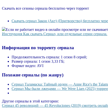
Скачать все сезоны сериала бесплатно через торрент
Скачать сериал Закон (Акт) (Притворство) бесплатно чере
Если не работает видео в онлайн просмотре или не скачивае
Инструкция Как скачать Сериал, или отдельные серии сериала.
Информация по торренту сериала
Продолжительность сериала:
1 сезон 8 серий;
Размер сериала:
1 сезон 3,33 ГБ;
Формат видео:
AVI
Похожие сериалы (по жанру)
Сериал Таламаска: Тайный орден — Anne Rice's the Talama
Сериал Мы были лжецами — We Were Liars (2025) торрент
Другие сериалы в этой категории:
Сериал 45 революций — 45 Revoluciones (2019) смотреть онлайн