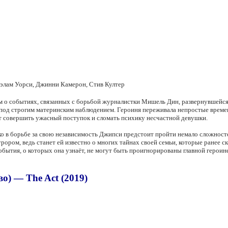
Кэлам Уорси, Джинни Камерон, Стив Култер
ям о событиях, связанных с борьбой журналистки Мишель Дин, развернувшейся
а под строгим материнским наблюдением. Героиня переживала непростые времен
ет совершить ужасный поступок и сломать психику несчастной девушки.
о в борьбе за свою независимость Джипси предстоит пройти немало сложностей
ором, ведь станет ей известно о многих тайнах своей семьи, которые ранее с
 события, о которых она узнаёт, не могут быть проигнорированы главной герои
о) — The Act (2019)