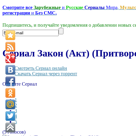
Смотрите все
Зарубежные
и
Русские
Сериалы
Мира
,
Мульт
регистрации
и
Без СМС.
Подпишитесь, и получайте уведомления о добавлении новых се
Сериал Закон (Акт) (Притворс
Смотреть Сериал онлайн
Скачать Сериал через торрент
Оцените Сериал
1
2
3
4
5
(5 голосов)