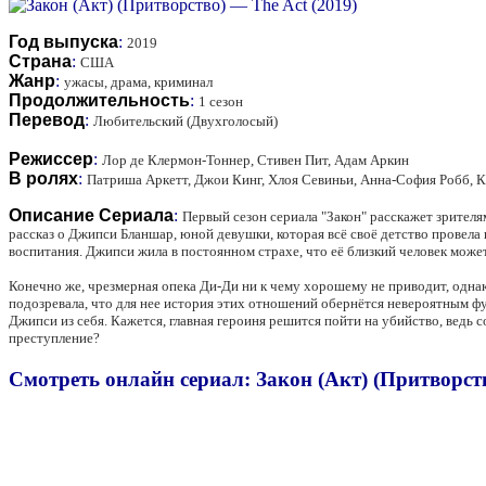
Год выпуска
:
2019
Страна
:
США
Жанр
:
ужасы, драма, криминал
Продолжительность
:
1 сезон
Перевод
:
Любительский (Двухголосый)
Режиссер
:
Лор де Клермон-Тоннер, Стивен Пит, Адам Аркин
В ролях
:
Патриша Аркетт, Джои Кинг, Хлоя Севиньи, Анна-София Робб, 
Описание Сериала
:
Первый сезон сериала "Закон" расскажет зрител
рассказ о Джипси Бланшар, юной девушки, которая всё своё детство провел
воспитания. Джипси жила в постоянном страхе, что её близкий человек мож
Конечно же, чрезмерная опека Ди-Ди ни к чему хорошему не приводит, однак
подозревала, что для нее история этих отношений обернётся невероятным фур
Джипси из себя. Кажется, главная героиня решится пойти на убийство, ведь
преступление?
Смотреть онлайн сериал: Закон (Акт) (Притворств