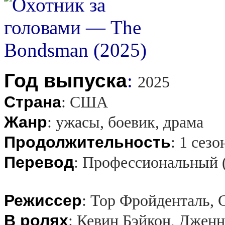
Год выпуска
:
2025
Страна
:
США
Жанр
:
ужасы, боевик, драма
Продолжительность
:
1 сезо
Перевод
:
Профессиональный 
Режиссер
:
Тор Фройденталь, 
В ролях
:
Кевин Бэйкон, Дженн