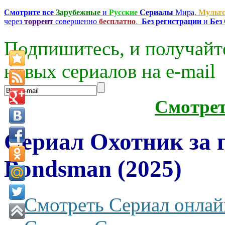
Смотрите все
Зарубежные
и
Русские
Сериалы
Мира
,
Мульт
через
торрент
совершенно
бесплатно
.
Без регистрации
и
Без
Подпишитесь, и получайт
новых сериалов на e-mаil
Смотре
Сериал Охотник за 
Bondsman (2025)
Смотреть Сериал онлай