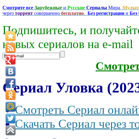
Смотрите все
Зарубежные
и
Русские
Сериалы
Мира
,
Мульт
через
торрент
совершенно
бесплатно
.
Без регистрации
и
Без
Подпишитесь, и получайт
новых сериалов на e-mаil
Смотре
Сериал Уловка (2023
Смотреть Сериал онлай
Скачать Сериал через т