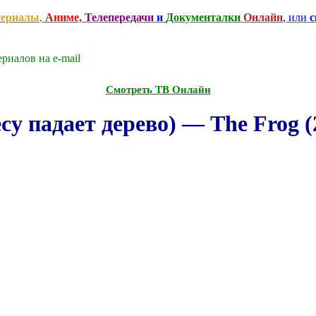
сериалы
,
Аниме,
Телепередачи
и
Документалки
Онлайн
, или
с
риалов на e-mаil
Смотреть ТВ Онлайн
су падает дерево) — The Frog (