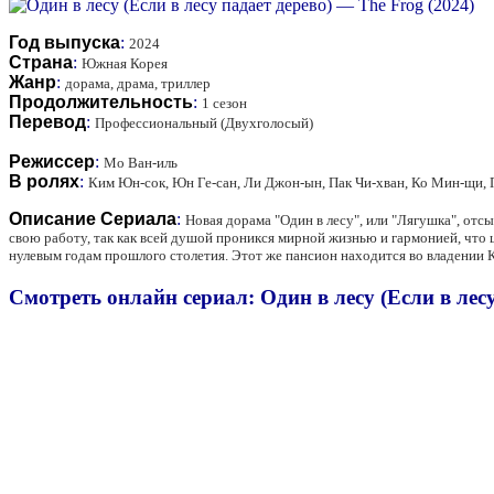
Год выпуска
:
2024
Страна
:
Южная Корея
Жанр
:
дорама, драма, триллер
Продолжительность
:
1 сезон
Перевод
:
Профессиональный (Двухголосый)
Режиссер
:
Мо Ван-иль
В ролях
:
Ким Юн-сок, Юн Ге-сан, Ли Джон-ын, Пак Чи-хван, Ко Мин-щи, 
Описание Сериала
:
Новая дорама "Один в лесу", или "Лягушка", отс
свою работу, так как всей душой проникся мирной жизнью и гармонией, что ц
нулевым годам прошлого столетия. Этот же пансион находится во владении К
Смотреть онлайн сериал: Один в лесу (Если в лесу