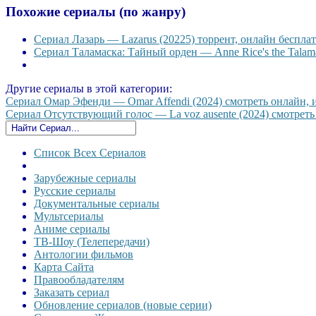
Похожие сериалы (по жанру)
Сериал Лазарь — Lazarus (20225) торрент, онлайн бесплат
Сериал Таламаска: Тайный орден — Anne Rice's the Talama
Другие сериалы в этой категории:
Сериал Омар Эфенди — Omar Affendi (2024) смотреть онлайн, ил
Сериал Отсутствующий голос — La voz ausente (2024) смотреть 
Список Всех Сериалов
Зарубежные сериалы
Русские сериалы
Документальные сериалы
Мультсериалы
Аниме сериалы
ТВ-Шоу (Телепередачи)
Антологии фильмов
Карта Сайта
Правообладателям
Заказать сериал
Обновление сериалов (новые серии)