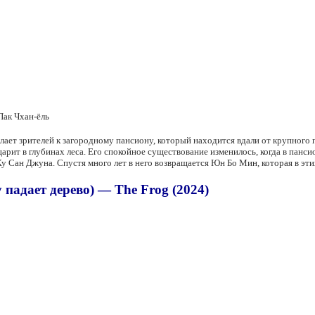
Пак Чхан-ёль
ылает зрителей к загородному пансиону, который находится вдали от крупного 
арит в глубинах леса. Его спокойное существование изменилось, когда в панс
у Сан Джуна. Спустя много лет в него возвращается Юн Бо Мин, которая в эти
 падает дерево) — The Frog (2024)