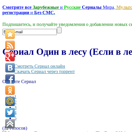
Смотрите все
Зарубежные
и
Русские
Сериалы
Мира
,
Мульт
регистрации
и
Без СМС.
Подпишитесь, и получайте уведомления о добавлении новых се
Сериал Один в лесу (Если в ле
Смотреть Сериал онлайн
Скачать Сериал через торрент
Оцените Сериал
1
2
3
4
5
(12 голосов)