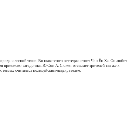
города и лесной тиши. Во главе этого коттеджа стоит Чон Ён Ха. Он любит
ион приезжает загадочная Ю Сон А. Сюжет отсылает зрителей так же к
х землях считалась полицейским-надзирателем.