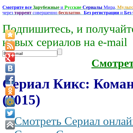
Смотрите все
Зарубежные
и
Русские
Сериалы
Мира
,
Мульт
через
торрент
совершенно
бесплатно
.
Без регистрации
и
Без
Подпишитесь, и получайт
новых сериалов на e-mаil
Смотре
Сериал Кикс: Коман
(2015)
Смотреть Сериал онлай