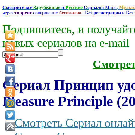
Смотрите все
Зарубежные
и
Русские
Сериалы
Мира
,
Мульт
через
торрент
совершенно
бесплатно
.
Без регистрации
и
Без
Подпишитесь, и получайт
новых сериалов на e-mаil
Смотре
Сериал Принцип уд
Pleasure Principle (2
Смотреть Сериал онлай