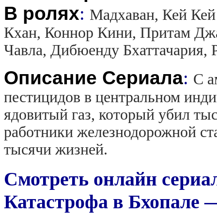
В ролях
:
Мадхаван, Кей Кей
Кхан, Коннор Кини, Притам Дж
Чавла, Дибюенду Бхаттачария, 
Описание Сериала
:
С а
пестицидов в центральном инди
ядовитый газ, который убил ты
работники железнодорожной ста
тысячи жизней.
Смотреть онлайн сериа
Катастрофа в Бхопале —