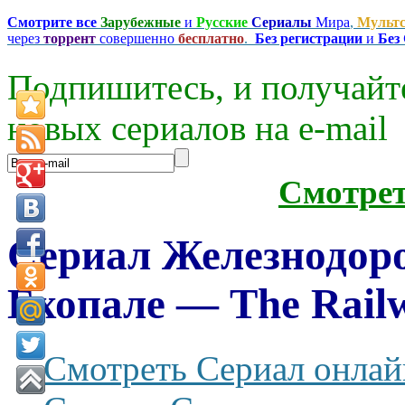
Смотрите все
Зарубежные
и
Русские
Сериалы
Мира
,
Мульт
через
торрент
совершенно
бесплатно
.
Без регистрации
и
Без
Подпишитесь, и получайт
новых сериалов на e-mаil
Смотре
Сериал Железнодор
Бхопале — The Rail
Смотреть Сериал онлай