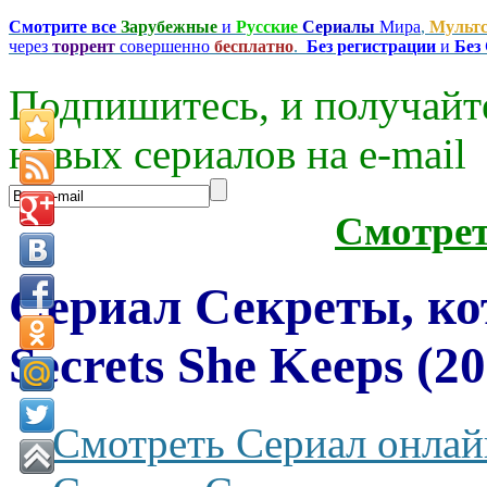
Смотрите все
Зарубежные
и
Русские
Сериалы
Мира
,
Мульт
через
торрент
совершенно
бесплатно
.
Без регистрации
и
Без
Подпишитесь, и получайт
новых сериалов на e-mаil
Смотре
Сериал Секреты, ко
Secrets She Keeps (2
Смотреть Сериал онлай