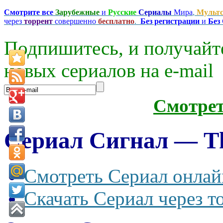
Смотрите все
Зарубежные
и
Русские
Сериалы
Мира
,
Мульт
через
торрент
совершенно
бесплатно
.
Без регистрации
и
Без
Подпишитесь, и получайт
новых сериалов на e-mаil
Смотре
Сериал Сигнал — The
Смотреть Сериал онлай
Скачать Сериал через т