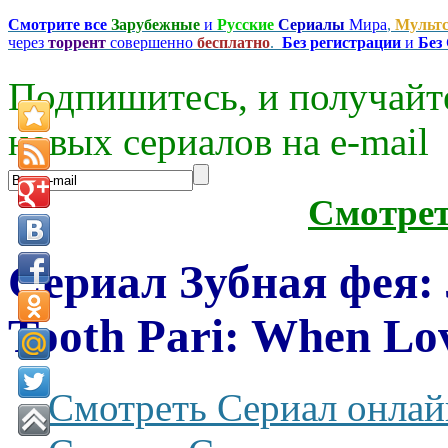
Смотрите все
Зарубежные
и
Русские
Сериалы
Мира
,
Мульт
через
торрент
совершенно
бесплатно
.
Без регистрации
и
Без
Подпишитесь, и получайт
новых сериалов на e-mаil
Смотре
Сериал Зубная фея:
Tooth Pari: When Lov
Смотреть Сериал онлай