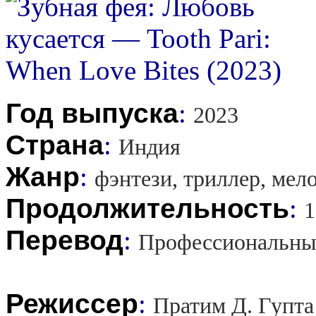
Год выпуска
:
2023
Страна
:
Индия
Жанр
:
фэнтези, триллер, мел
Продолжительность
:
1
Перевод
:
Профессиональны
Режиссер
:
Пратим Д. Гупта