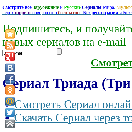
Смотрите все
Зарубежные
и
Русские
Сериалы
Мира
,
Мульт
через
торрент
совершенно
бесплатно
.
Без регистрации
и
Без
Подпишитесь, и получайт
новых сериалов на e-mаil
Смотре
Сериал Триада (Три 
Смотреть Сериал онлай
Скачать Сериал через т