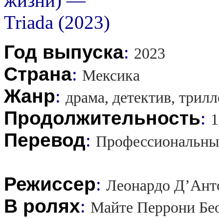
Год выпуска
:
2023
Страна
:
Мексика
Жанр
:
драма, детектив, трилл
Продолжительность
:
1
Перевод
:
Профессиональны
Режиссер
:
Леонардо Д’Ант
В ролях
:
Майте Перрони Бео