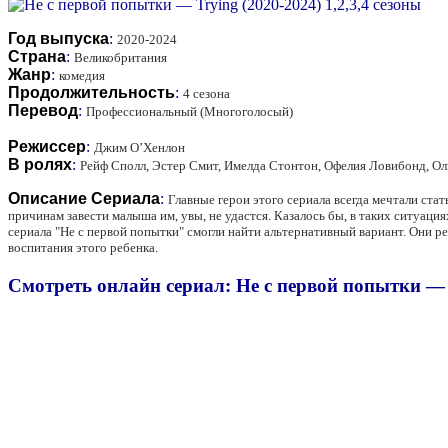
Год выпуска
:
2020-2024
Страна
:
Великобритания
Жанр
:
комедия
Продолжительность
:
4 сезона
Перевод
:
Профессиональный (Многоголосый)
Режиссер
:
Джим О’Хенлон
В ролях
:
Рейф Сполл, Эстер Смит, Имелда Стонтон, Офелия Ловибонд, Ол
Описание Сериала
:
Главные герои этого сериала всегда мечтали стат
причинам завести малыша им, увы, не удастся. Казалось бы, в таких ситуация
сериала "Не с первой попытки" смогли найти альтернативный вариант. Они реш
воспитания этого ребенка.
Смотреть онлайн сериал: Не с первой попытки — T