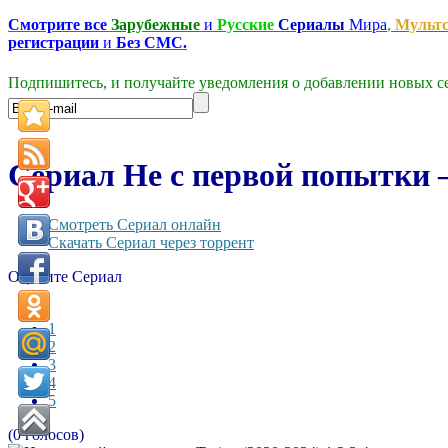
Смотрите все
Зарубежные
и
Русские
Сериалы
Мира
,
Мульт
регистрации
и
Без СМС.
Подпишитесь, и получайте уведомления о добавлении новых се
Сериал Не с первой попытки — 
Смотреть Сериал онлайн
Скачать Сериал через торрент
Оцените Сериал
1
2
3
4
5
(0 голосов)