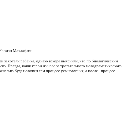
, Мэриэн Маклафлин
ои захотели ребёнка, однако вскоре выяснили, что по биологическим
иаско. Правда, наши герои из нового трогательного мелодраматического
асколько будет сложен сам процесс усыновления, а после - процесс