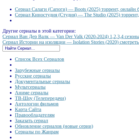
Сериал Салаги (Сапоги) — Boots (2025) торрент, онлайн 
Сериал Киностудия (Студия) — The Studio (2025) торрент
Другие сериалы в этой категории:
Сериал Ван Дер Валк — Van Der Valk (2020-2024) 1,2,3,4 сезоны
Сериал Истории на изоляции — Isolation Stories (2020) смотреть
Список Всех Сериалов
Зарубежные сериалы
Русские сериалы
Документальные сериалы
Мультсериалы
Аниме сериалы
ТВ-Шоу (Телепередачи)
Антологии фильмов
Карта Сайта
Правообладателям
Заказать сериал
Обновление сериалов (новые серии)
Сериалы по Жанрам