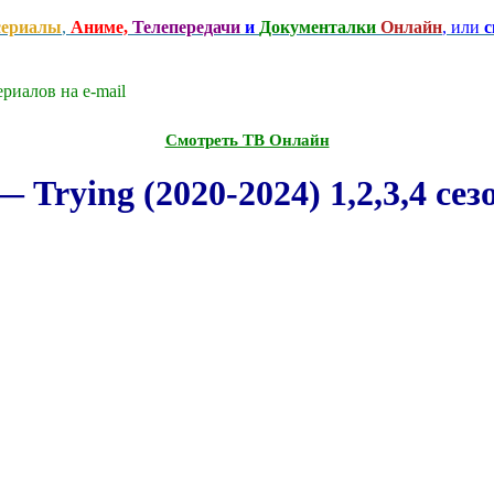
сериалы
,
Аниме,
Телепередачи
и
Документалки
Онлайн
, или
с
риалов на e-mаil
Смотреть ТВ Онлайн
Trying (2020-2024) 1,2,3,4 се