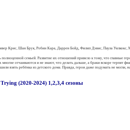
ивер Крис, Шан Брук, Робин Кара, Даррен Бойд, Филип Дэвис, Паула Уилкокс
ь полноценной семьей. Развитие их отношений привело к тому, что главные гер
х многие отчаиваются и не знают, что делать дальше, а браки вскоре терпят ф
или взять ребёнка из детского дома. Правда, герои даже подумать не могли, н
rying (2020-2024) 1,2,3,4 сезоны