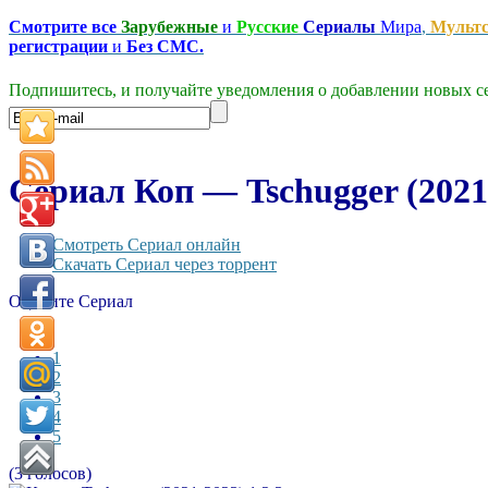
Смотрите все
Зарубежные
и
Русские
Сериалы
Мира
,
Мульт
регистрации
и
Без СМС.
Подпишитесь, и получайте уведомления о добавлении новых се
Сериал Коп — Tschugger (2021-
Смотреть Сериал онлайн
Скачать Сериал через торрент
Оцените Сериал
1
2
3
4
5
(3 голосов)