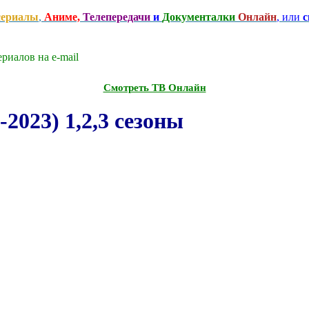
сериалы
,
Аниме,
Телепередачи
и
Документалки
Онлайн
, или
с
риалов на e-mаil
Смотреть ТВ Онлайн
2023) 1,2,3 сезоны