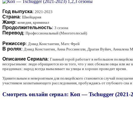
Год выпуска
:
2021-2023
Страна
:
Швейцария
Жанр
:
комедия, криминал
Продолжительность
:
3 сезона
Перевод
:
Профессиональный (Многоголосый)
Режиссер
:
Дэвид Константин, Матс Фрей
В ролях
:
Дэвид Константин, Анна Россинелли, Драган Вуйич, Анналена 
Описание Сериала
:
Главный герой работает в небольшом полицейском
несерьезными: люди обращаются из-за того, что у них сбежали овцы или же к
праздниках: народ всегда вываливает на улицы и хорошо проводит время.
Удивительным и невероятным для полицейского становится случай покушения 
участником захватывающего расследования, пробуждаясь от глубокого сна и н
Смотреть онлайн сериал: Коп — Tschugger (2021-2