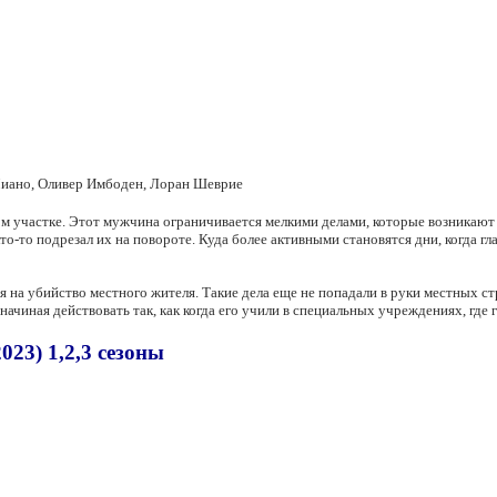
Миано, Оливер Имбоден, Лоран Шеврие
 участке. Этот мужчина ограничивается мелкими делами, которые возникают и
то-то подрезал их на повороте. Куда более активными становятся дни, когда 
на убийство местного жителя. Такие дела еще не попадали в руки местных ст
ачиная действовать так, как когда его учили в специальных учреждениях, где 
023) 1,2,3 сезоны