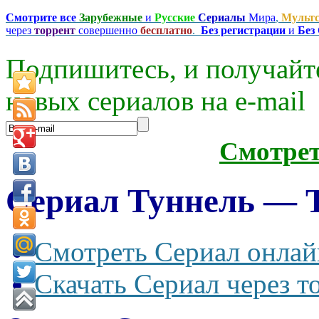
Смотрите все
Зарубежные
и
Русские
Сериалы
Мира
,
Мульт
через
торрент
совершенно
бесплатно
.
Без регистрации
и
Без
Подпишитесь, и получайт
новых сериалов на e-mаil
Смотре
Сериал Туннель — T
Смотреть Сериал онлай
Скачать Сериал через т