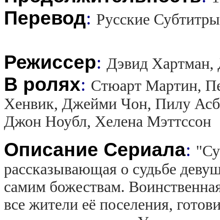
Перевод
:
Русские Субтитры
Режиссер
:
Дэвид Хартман,
В ролях
:
Стюарт Мартин, Пе
Хенвик, Джейми Чон, Пилу Асб
Джон Ноубл, Хелена Мэттссон
Описание Сериала
:
"Су
рассказывающая о судьбе девуш
самим божествам. Воинственная
все жители её поселения, готов