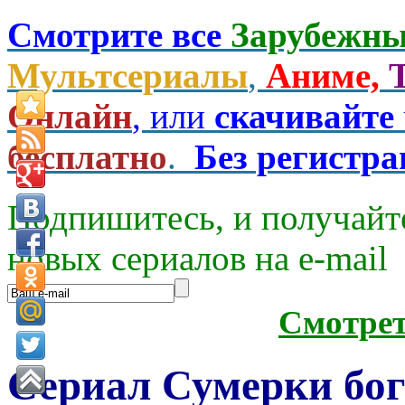
Смотрите все
Зарубежны
Мультсериалы
,
Аниме,
Онлайн
, или
скачивайте
бесплатно
.
Без регистр
Подпишитесь, и получайт
новых сериалов на e-mаil
Смотре
Сериал Сумерки бого